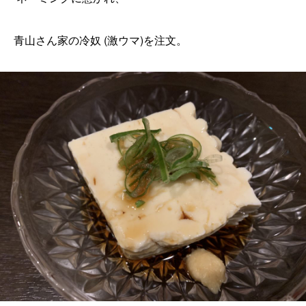
青山さん家の冷奴 (激ウマ)を注文。