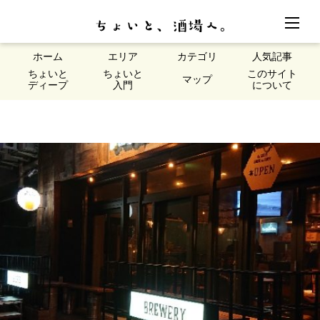
ホーム
エリア
カテゴリ
人気記事
ちょいと
ちょいと
このサイト
マップ
ディープ
入門
について