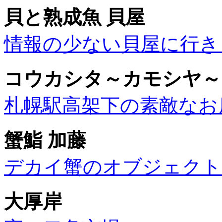
貝と熟成魚 貝屋
情報の少ない貝屋に行き
コウカシタ～カモシヤ～
札幌駅高架下の素敵なお
蟹鮨 加藤
デカイ蟹のオブジェクト
大厚岸