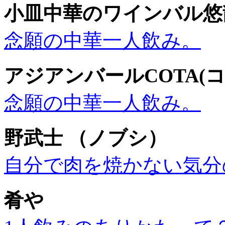
小皿中華のワインバル悠龍
念願の中華一人飲み。
アジアンバールCOTA(コ
念願の中華一人飲み。
野武士 （ノブシ）
自分で肉を焼かない気分
肴や